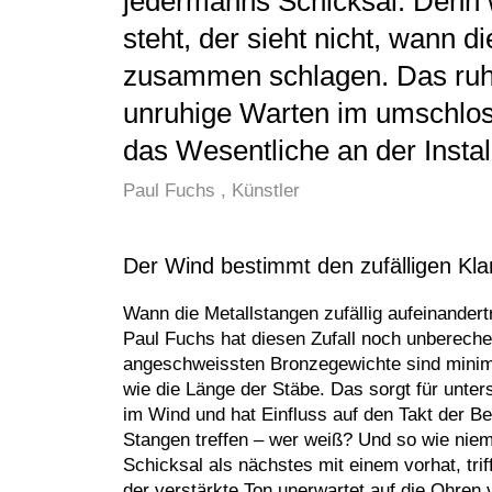
jedermanns Schicksal. Denn w
steht, der sieht nicht, wann d
zusammen schlagen. Das ruh
unruhige Warten im umschlo
das Wesentliche an der Instal
Paul Fuchs , Künstler
Der Wind bestimmt den zufälligen Kl
Wann die Metallstangen zufällig aufeinandert
Paul Fuchs hat diesen Zufall noch unberech
angeschweissten Bronzegewichte sind minima
wie die Länge der Stäbe. Das sorgt für unte
im Wind und hat Einfluss auf den Takt der B
Stangen treffen – wer weiß? Und so wie nie
Schicksal als nächstes mit einem vorhat, trif
der verstärkte Ton unerwartet auf die Ohren