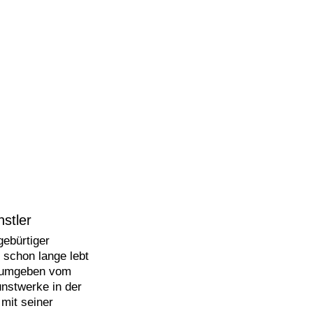
stler
gebürtiger
 schon lange lebt
r umgeben vom
unstwerke in der
mit seiner