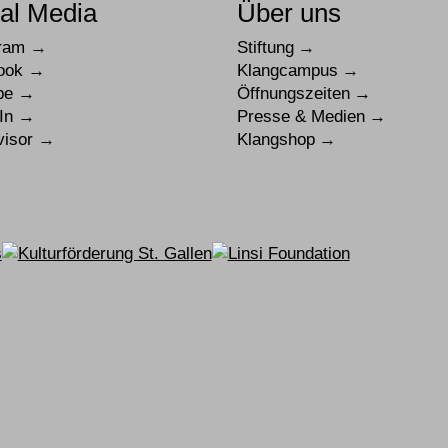
al Media
Über uns
gram
Stiftung
ook
Klangcampus
be
Öffnungszeiten
In
Presse & Medien
visor
Klangshop