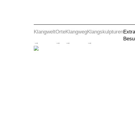
Klangwelt
Orte
Klangweg
Klangskulpturen
Extra
Besu