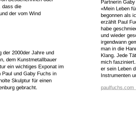
Partnerin Gaby
, dass die
«Mein Leben fü
 und der vom Wind
begonnen als i
erzählt Paul Fu
habe geschmied
und wieder ges
irgendwann gem
man in die Hand
g der 2000der Jahre und
Klang. Jede Tät
hn, dem Kunstmetallbauer
mich faszinier
tur ein wichtiges Exponat im
er sein Leben 
n Paul und Gaby Fuchs in
Instrumenten u
olte Skulptur für einen
enburg gebracht.
paulfuchs.com