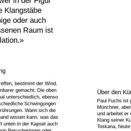
er in der Figur
ie Klangstäbe
ige oder auch
ssenen Raum ist
lation.»
ang
reffen, bestimmt der Wind.
enbarer gemacht: Die oben
Über den Kün
l unterschiedlich, ebenso
Paul Fuchs ist 
rschiedliche Schwingungen
Münchner, aber
erührungen. Wann sich die
und arbeitet e
mand wissen kann, was das
Klang seiner K
ft unten in der Kapsel auch
Toskana, heute 
 von Besucherinnen oder