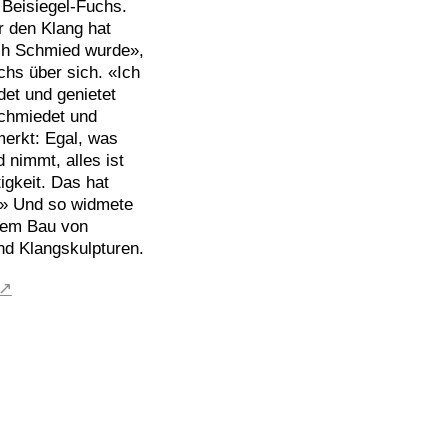
 Beisiegel-Fuchs.
r den Klang hat
ch Schmied wurde»,
chs über sich. «Ich
et und genietet
chmiedet und
erkt: Egal, was
 nimmt, alles ist
igkeit. Das hat
t.» Und so widmete
dem Bau von
nd Klangskulpturen.
 ↗