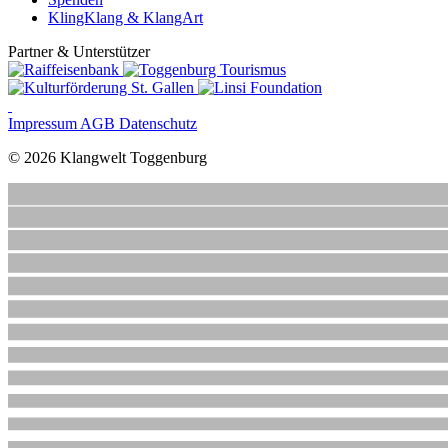
KlingKlang & KlangArt
Partner & Unterstützer
Impressum
AGB
Datenschutz
© 2026 Klangwelt Toggenburg