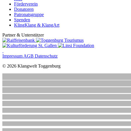
Förderverein
Donatoren
Patronatsgruppe
Spenden
KlingKlang & KlangArt
Partner & Unterstützer
Impressum
AGB
Datenschutz
© 2026 Klangwelt Toggenburg