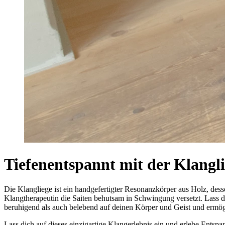
Tiefenentspannt mit der Klangl
Die Klangliege ist ein handgefertigter Resonanzkörper aus Holz, dess
Klangtherapeutin die Saiten behutsam in Schwingung versetzt. Lass 
beruhigend als auch belebend auf deinen Körper und Geist und ermö
Lass dich auf dieses einzigartige Klangerlebnis ein und erlebe Entsp