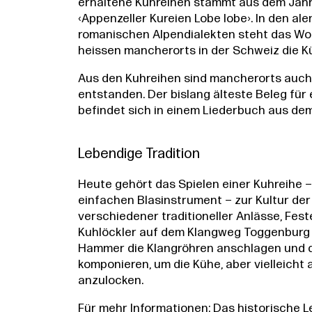
erhaltene Kuhreihen stammt aus dem Jahr 
‹Appenzeller Kureien Lobe lobe›. In den a
romanischen Alpendialekten steht das Wort
heissen mancherorts in der Schweiz die Ku
Aus den Kuhreihen sind mancherorts auch 
entstanden. Der bislang älteste Beleg für 
befindet sich in einem Liederbuch aus dem
Lebendige Tradition
Heute gehört das Spielen einer Kuhreihe –
einfachen Blasinstrument – zur Kultur der
verschiedener traditioneller Anlässe, Fes
Kuhlöckler auf dem Klangweg Toggenburg
Hammer die Klangröhren anschlagen und d
komponieren, um die Kühe, aber vielleicht
anzulocken.
Für mehr Informationen:
Das historische L