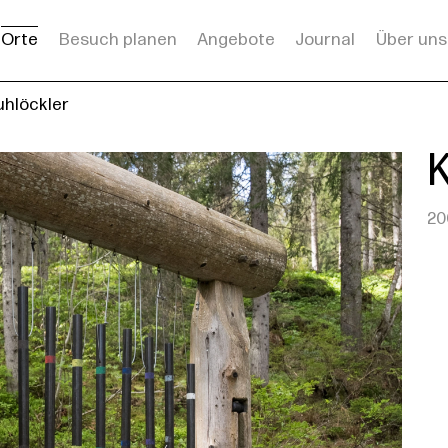
Orte
Besuch planen
Angebote
Journal
Über uns
uhlöckler
20