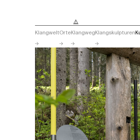
Klangwelt
Orte
Klangweg
Klangskulpturen
K