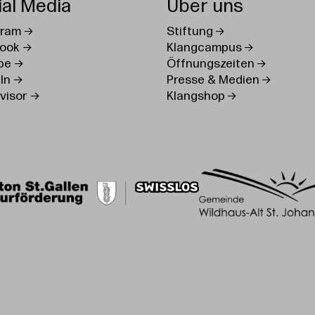
ial Media
Über uns
gram
Stiftung
ook
Klangcampus
be
Öffnungszeiten
In
Presse & Medien
visor
Klangshop