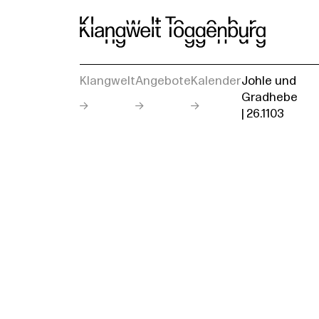
Klangwelt
Angebote
Kalender
Johle und
Gradhebe
| 26.1103