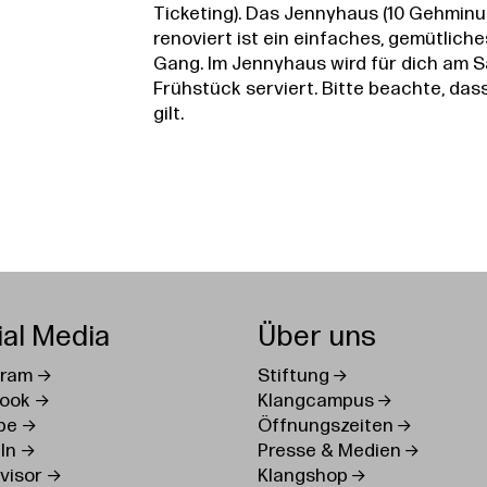
Ticketing). Das Jennyhaus (10 Gehminut
renoviert ist ein einfaches, gemütlic
Gang. Im Jennyhaus wird für dich am 
Frühstück serviert.
Bitte beachte, das
gilt.
ial Media
Über uns
gram
Stiftung
ook
Klangcampus
be
Öffnungszeiten
In
Presse & Medien
visor
Klangshop