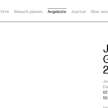
Orte
Besuch planen
Angebote
Journal
Über uns
2
Jo
D
07.
13