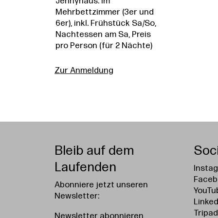
Jennyhaus: im
Mehrbettzimmer (3er und
6er), inkl. Frühstück Sa/So,
Nachtessen am Sa, Preis
pro Person (für 2 Nächte)
Zur Anmeldung
Bleib auf dem
Soc
Laufenden
Insta
Faceb
Abonniere jetzt unseren
YouTu
Newsletter:
Linked
Tripad
Newsletter abonnieren