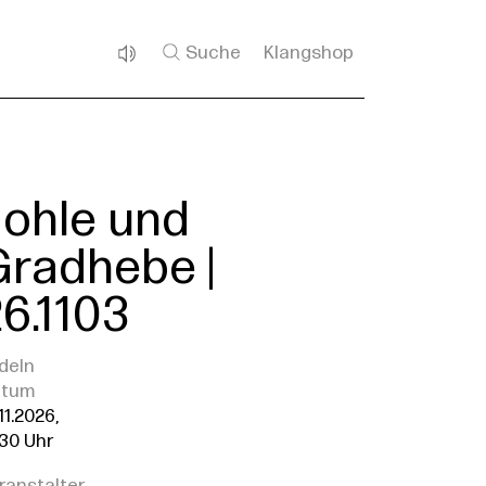
Suche
Klangshop
Johle und
Gradhebe |
6.1103
deln
atum
11.2026,
:30 Uhr