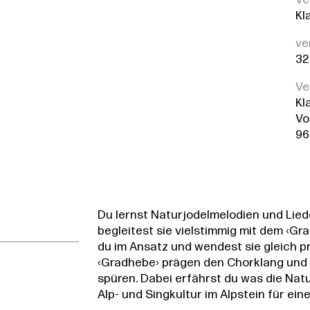
Ve
Kl
ve
32
Ve
Kl
Vo
96
Du lernst Naturjodelmelodien und Lied
begleitest sie vielstimmig mit dem ‹Gr
du im Ansatz und wendest sie gleich p
‹Gradhebe› prägen den Chorklang und 
spüren. Dabei erfährst du was die Nat
Alp- und Singkultur im Alpstein für ei