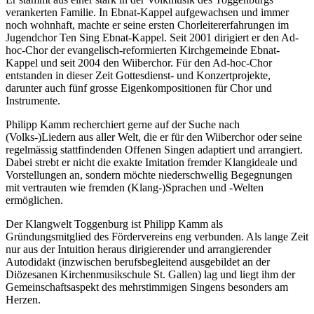
verankerten Familie. In Ebnat-Kappel aufgewachsen und immer
noch wohnhaft, machte er seine ersten Chorleitererfahrungen im
Jugendchor Ten Sing Ebnat-Kappel. Seit 2001 dirigiert er den Ad-
hoc-Chor der evangelisch-reformierten Kirchgemeinde Ebnat-
Kappel und seit 2004 den Wiiberchor. Für den Ad-hoc-Chor
entstanden in dieser Zeit Gottesdienst- und Konzertprojekte,
darunter auch fünf grosse Eigenkompositionen für Chor und
Instrumente.
Philipp Kamm recherchiert gerne auf der Suche nach
(Volks-)Liedern aus aller Welt, die er für den Wiiberchor oder seine
regelmässig stattfindenden Offenen Singen adaptiert und arrangiert.
Dabei strebt er nicht die exakte Imitation fremder Klangideale und
Vorstellungen an, sondern möchte niederschwellig Begegnungen
mit vertrauten wie fremden (Klang-)Sprachen und -Welten
ermöglichen.
Der Klangwelt Toggenburg ist Philipp Kamm als
Gründungsmitglied des Fördervereins eng verbunden. Als lange Zeit
nur aus der Intuition heraus dirigierender und arrangierender
Autodidakt (inzwischen berufsbegleitend ausgebildet an der
Diözesanen Kirchenmusikschule St. Gallen) lag und liegt ihm der
Gemeinschaftsaspekt des mehrstimmigen Singens besonders am
Herzen.