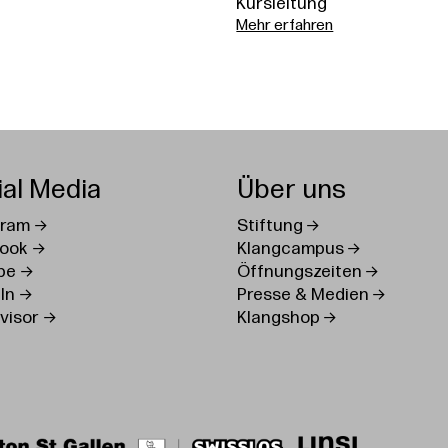
Kursleitung
Mehr erfahren
ial Media
Über uns
gram
Stiftung
ook
Klangcampus
be
Öffnungszeiten
In
Presse & Medien
visor
Klangshop