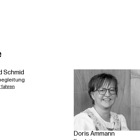
e
id Schmid
begleitung
rfahren
Doris Ammann