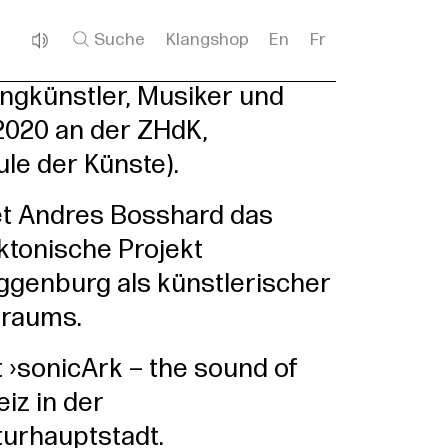
Suche
Klangshop
En
Fr
ngkünstler, Musiker und
2020 an der ZHdK,
le der Künste).
et Andres Bosshard das
ektonische Projekt
ggenburg als künstlerischer
ngraums.
t ›sonicArk – the sound of
iz in der
turhauptstadt.