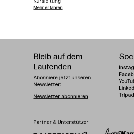
Kursleitung
Mehr erfahren
Bleib auf dem
Soc
Laufenden
Insta
Faceb
Abonniere jetzt unseren
YouTu
Newsletter:
Linked
Tripad
Newsletter abonnieren
Partner & Unterstützer