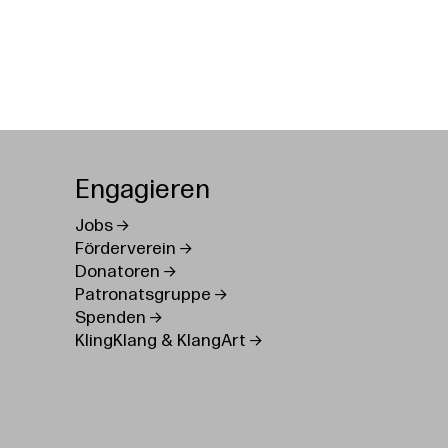
Engagieren
Jobs
Förderverein
Donatoren
Patronatsgruppe
Spenden
KlingKlang & KlangArt