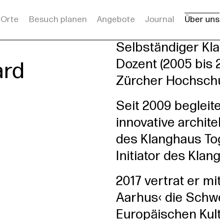
Orte
Besuch planen
Angebote
Journal
Über uns
rsleitung
s
Selbständiger Kla
Dozent (2005 bis 
ard
Zürcher Hochschu
Seit 2009 begleit
innovative archit
des Klanghaus To
Initiator des Kla
2017 vertrat er mi
Aarhus‹ die Schwe
Europäischen Kul