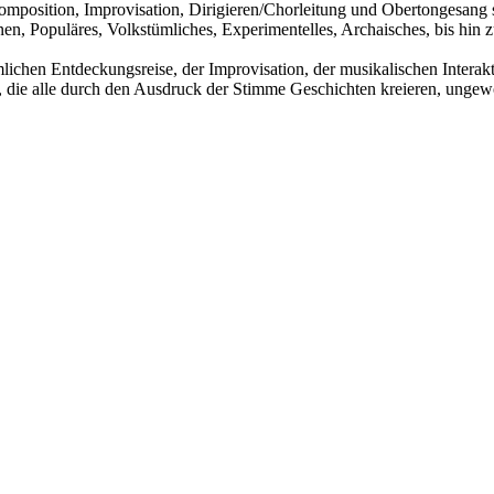
position, Improvisation, Dirigieren/Chorleitung und Obertongesang so
nen, Populäres, Volkstümliches, Experimentelles, Archaisches, bis hin 
immlichen Entdeckungsreise, der Improvisation, der musikalischen Int
do, die alle durch den Ausdruck der Stimme Geschichten kreieren, ung