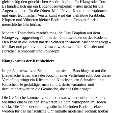
gleichzeitig den griechischen Ausdruck phon für Klang oder Ton.
Es handelt sich um ein Bodenobservatorium – aber nicht für die
Augen, sondern für die Ohren. Mithilfe von Kontaktmikrophonen
und einer technischen Verstärkung wird das vielfältige Krabbeln,
Klopfen und Vibrieren kleiner Bodentiere in Echtzeit für das
menschliche Ohr hörbar.
Moderne Tontechnik macht’s möglich: Das Edaphon auf dem
Klangweg Toggenburg führt in den Geräuschkosmos des Bodens.
Den Pfad in die Tiefen hat der Schweizer Marcus Maeder angelegt –
Musiker und promovierter Umweltwissenschaftler, Künstler und
Forscher, Komponist und Philosoph.
Klangkosmos der Krabbeltiere
Im großen schwarzen Zelt kann man sich in Bauchlage so auf die
Liegefläche legen, dass der Kopf in einer Vertiefung ruht. Aus dieser
Vertiefung dringt ein Klicken und Knacksen, ein Schnalzen und
Rauschen. Je geduldiger man zuhört, desto varianten- und
detailreicher werden die Geräusche, die ans Ohr dringen.
Die Geräusche kommen von einer etwas weiter entfernten Stelle,
wo unter einem kleinen schwarzen Zelt ein Mikrophon im Boden
steckt. Die Töne der dort ungestört krabbelnden Bodeninsekten
werden für das menschliche Ohr mithilfe moderner Technik hörbar