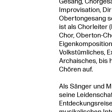
Gesang, Chorgesa
Improvisation, Di
Obertongesang so
ist als Chorleiter
Chor, Oberton-Chor
Eigenkomposition
Volkstümliches, E
Archaisches, bis 
Chören auf.
Als Sänger und Mul
seine Leidenscha
Entdeckungsreise,