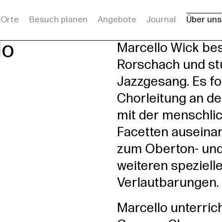
Orte
Besuch planen
Angebote
Journal
Über uns
rsleitung
lo
Marcello Wick be
Rorschach und s
Jazzgesang. Es fo
Chorleitung an der
mit der menschlic
Facetten auseinan
zum Oberton- und
weiteren speziel
Verlautbarungen.
Marcello unterric