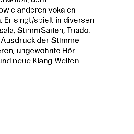
eraktion, dem
owie anderen vokalen
Er singt/spielt in diversen
ala, StimmSaiten, Triado,
en Ausdruck der Stimme
eren, ungewohnte Hör-
und neue Klang-Welten