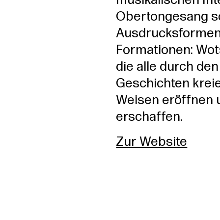
musikalischen Int
Obertongesang s
Ausdrucksformen. 
Formationen: Wots
die alle durch d
Geschichten krei
Weisen eröffnen 
erschaffen.
Zur Website