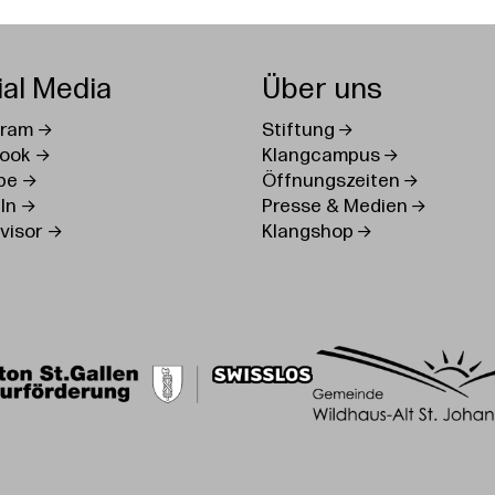
ial Media
Über uns
gram
Stiftung
ook
Klangcampus
be
Öffnungszeiten
In
Presse & Medien
visor
Klangshop