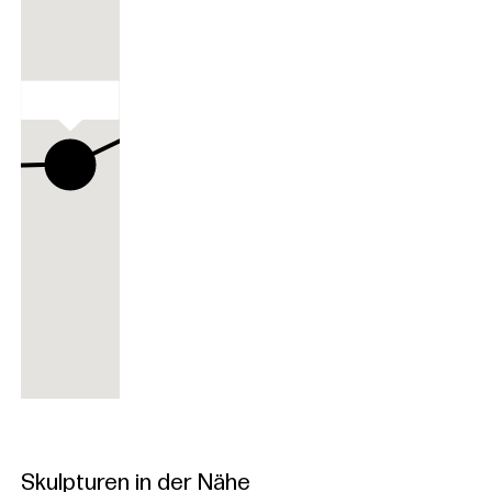
Klangpilz
Klangpilz
Skulpturen in der Nähe