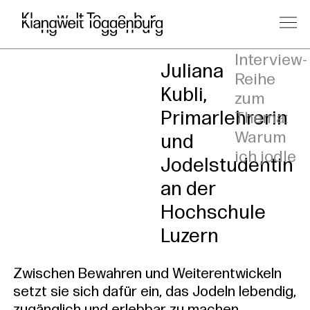
Eine
Interview-
Juliana
Reihe
Kubli,
zum
Primarlehrerin
Thema:
Warum
und
ich jodle
Jodelstudentin
an der
Hochschule
Luzern
Zwischen Bewahren und Weiterentwickeln
setzt sie sich dafür ein, das Jodeln lebendig,