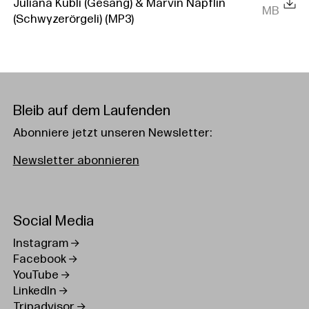
Juliana Kubli (Gesang) & Marvin Näpflin
MB
(Schwyzerörgeli) (MP3)
Bleib auf dem Laufenden
Abonniere jetzt unseren Newsletter:
Newsletter abonnieren
Social Media
Instagram
Facebook
YouTube
LinkedIn
Tripadvisor