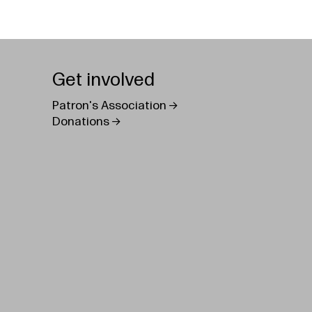
Get involved
Patron's Association
Donations