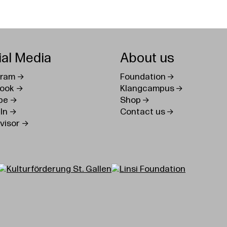
ial Media
About us
gram
Foundation
ook
Klangcampus
be
Shop
In
Contact us
visor