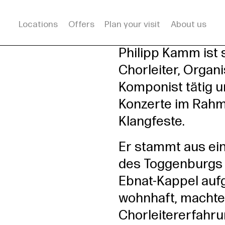
Locations
Offers
Plan your visit
About us
rsleitung
Philipp Kamm ist 
Chorleiter, Organ
Komponist tätig u
Konzerte im Rahm
Klangfeste.
Er stammt aus ein
des Toggenburgs v
Ebnat-Kappel au
wohnhaft, machte 
Chorleitererfahr