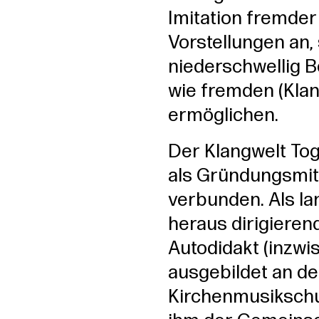
Imitation fremder
Vorstellungen an
niederschwellig 
wie fremden (Kla
ermöglichen.
Der Klangwelt To
als Gründungsmit
verbunden. Als lan
heraus dirigieren
Autodidakt (inzw
ausgebildet an d
Kirchenmusikschule