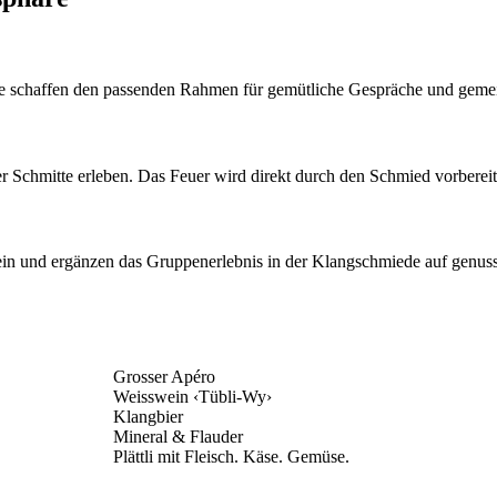
bote schaffen den passenden Rahmen für gemütliche Gespräche und ge
chmitte erleben. Das Feuer wird direkt durch den Schmied vorbereite
ein und ergänzen das Gruppenerlebnis in der Klangschmiede auf genuss
Grosser Apéro
Weisswein ‹Tübli-Wy›
Klangbier
Mineral & Flauder
Plättli mit Fleisch. Käse. Gemüse.