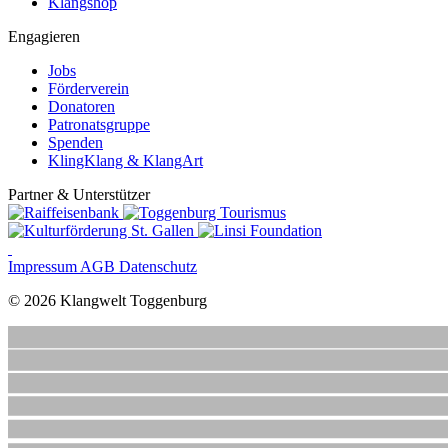
Klangshop
Engagieren
Jobs
Förderverein
Donatoren
Patronatsgruppe
Spenden
KlingKlang & KlangArt
Partner & Unterstützer
Impressum
AGB
Datenschutz
© 2026 Klangwelt Toggenburg