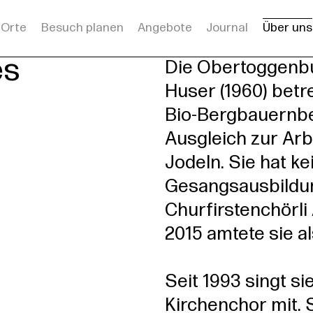
Orte
Besuch planen
Angebote
Journal
Über uns
rsleitung
es
Die Obertoggenbu
Huser (1960) betr
Bio-Bergbauernbet
Ausgleich zur Arb
Jodeln. Sie hat ke
Gesangsausbildung
Churfirstenchörli 
2015 amtete sie al
Seit 1993 singt si
Kirchenchor mit. S