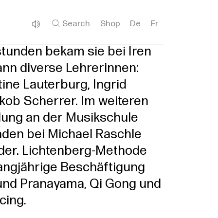
Search
Shop
De
Fr
stunden bekam sie bei Iren
ann diverse Lehrerinnen:
tine Lauterburg, Ingrid
ob Scherrer. Im weiteren
dung an der Musikschule
den bei Michael Raschle
lder. Lichtenberg-Methode
Langjährige Beschäftigung
und Pranayama, Qi Gong und
cing.