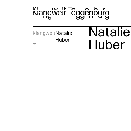
Ku
Natalie
Klangwelt
Natalie
Huber
Huber