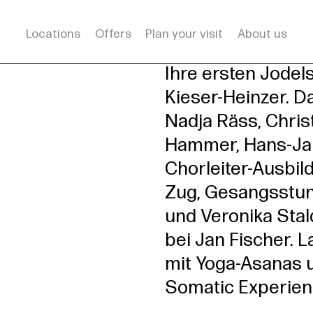
Locations
Offers
Plan your visit
About us
rsleitung
Ihre ersten Jodel
Kieser-Heinzer. D
Nadja Räss, Chris
Hammer, Hans-Jak
Chorleiter-Ausbil
Zug, Gesangsstun
und Veronika Sta
bei Jan Fischer. 
mit Yoga-Asanas 
Somatic Experien