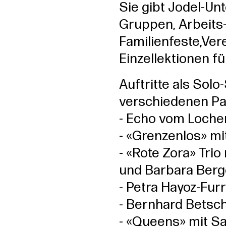
Sie gibt Jodel-Un
Gruppen, Arbeits
Familienfeste,Ver
Einzellektionen fü
Auftritte als Solo
verschiedenen Pa
- Echo vom Loche
- «Grenzenlos» mi
- «Rote Zora» Trio
und Barbara Berg
- Petra Hayoz-Fur
- Bernhard Betsc
- «Queens» mit S