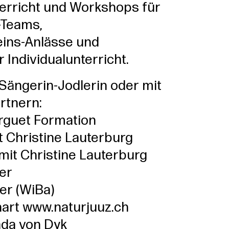
terricht und Workshops für
-Teams,
eins-Anlässe und
r Individualunterricht.
-Sängerin-Jodlerin oder mit
rtnern:
rguet Formation
t Christine Lauterburg
 mit Christine Lauterburg
er
rer (WiBa)
hart www.naturjuuz.ch
ada von Dyk