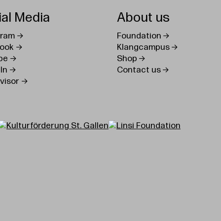
ial Media
About us
gram
Foundation
ook
Klangcampus
be
Shop
In
Contact us
visor