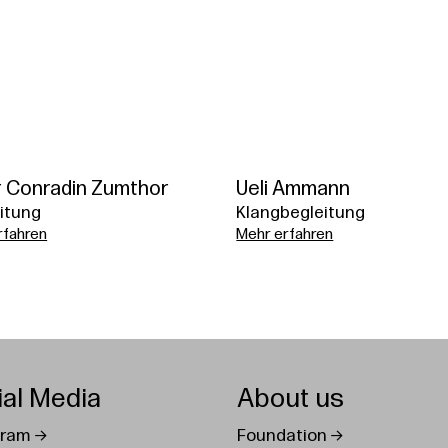
 Conradin Zumthor
Ueli Ammann
itung
Klangbegleitung
rfahren
Mehr erfahren
ial Media
About us
gram
Foundation