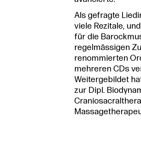
Als gefragte Lied
viele Rezitale, un
für die Barockmus
regelmässigen Z
renommierten Orc
mehreren CDs ver
Weitergebildet ha
zur Dipl. Biodyna
Craniosacralthera
Massagetherapeut