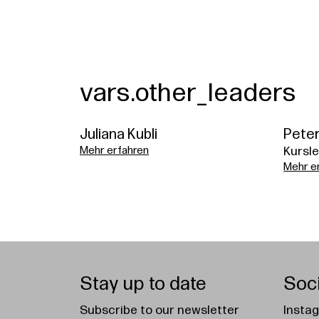
vars.other_leaders
Juliana Kubli
Peter
Mehr erfahren
Kursle
Mehr e
Stay up to date
Soc
Subscribe to our newsletter
Insta