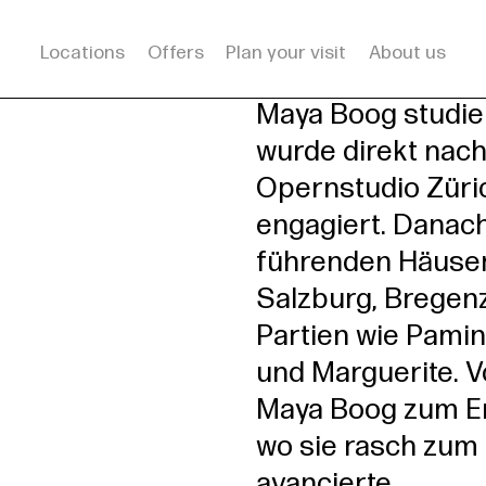
Locations
Offers
Plan your visit
About us
rsleitung
Maya Boog studier
wurde direkt nach
Opernstudio Züri
engagiert. Danach
führenden Häuser
Salzburg, Bregenz
Partien wie Pamina,
und Marguerite. V
Maya Boog zum En
wo sie rasch zum 
avancierte.