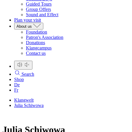
Guided Tours
Group Offers
Sound and Effect
Plan your visit
About us
Foundation
Patron's Association
Donations
Klangcampus
Contact us
Search
Shop
De
Fr
Klangwelt
Julia Schiwowa
Julia Schiwowa