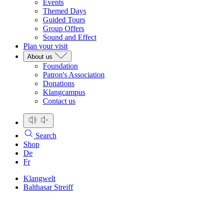
Events
Themed Days
Guided Tours
Group Offers
Sound and Effect
Plan your visit
About us
Foundation
Patron's Association
Donations
Klangcampus
Contact us
Search
Shop
De
Fr
Klangwelt
Balthasar Streiff