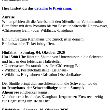
Hier findest du das
detaillierte Programm
.
Anreise
Wir empfehlen dir die Anreise mit den öffentlichen Verkehrsmitteln.
Bitte fahre mit dem Postauto bis zur Postautohaltestelle Unterwasser,
‹Chäserrugg Bahn› oder Wildhaus, ‹Lisighaus›.
Ein Shuttle zum Klanghaus und zurück ist in deinem
Erlebniswoche-Ticket inbegriffen.
Hinfahrt – Sonntag, 04. Oktober 2026
Um
15:00 Uhr
fährt ein Shuttle von Unterwasser in die Schwendi
und hält an den folgenden Haltestellen:
• Unterwasser, Postautohaltestelle ‹Chäserrugg Bahn›
• Wildhaus, Postautohaltestelle ‹Lisighaus›
• Wildhaus, Bergbahnen ‹Talstation Oberdorfbahn›
Der Shuttle bringt dich anschliessend in die Schwendi, wo du
im
Jennyhaus
, der
Schwendilodge
oder in
Stump’s
Alpenrose
einchecken kannst.
Von dort erreichst du das Klanghaus
bequem zu Fuss
rechtzeitig
zur Begrüssung um
16:30 Uhr
.
Rückfahrt – Samstag, 10. Oktober 2026