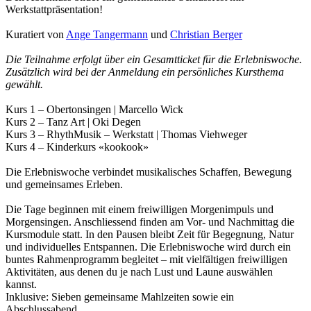
Werkstattpräsentation!
Kuratiert von
Ange Tangermann
und
Christian Berger
Die Teilnahme erfolgt über ein Gesamtticket für die Erlebniswoche.
Zusätzlich wird bei der Anmeldung ein persönliches Kursthema
gewählt.
Kurs 1 – Obertonsingen | Marcello Wick
Kurs 2 – Tanz Art | Oki Degen
Kurs 3 – RhythMusik – Werkstatt | Thomas Viehweger
Kurs 4 – Kinderkurs «kookook»
Die Erlebniswoche verbindet musikalisches Schaffen, Bewegung
und gemeinsames Erleben.
Die Tage beginnen mit einem freiwilligen Morgenimpuls und
Morgensingen. Anschliessend finden am Vor- und Nachmittag die
Kursmodule statt. In den Pausen bleibt Zeit für Begegnung, Natur
und individuelles Entspannen. Die Erlebniswoche wird durch ein
buntes Rahmenprogramm begleitet – mit vielfältigen freiwilligen
Aktivitäten, aus denen du je nach Lust und Laune auswählen
kannst.
Inklusive: Sieben gemeinsame Mahlzeiten sowie ein
Abschlussabend.