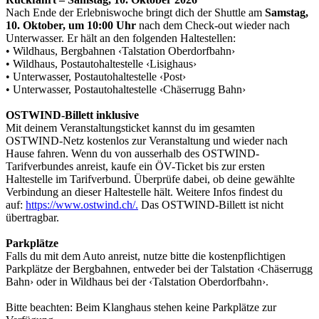
Nach Ende der Erlebniswoche bringt dich der Shuttle am
Samstag,
10. Oktober, um 10:00 Uhr
nach dem Check-out wieder nach
Unterwasser. Er hält an den folgenden Haltestellen:
• Wildhaus, Bergbahnen ‹Talstation Oberdorfbahn›
• Wildhaus, Postautohaltestelle ‹Lisighaus›
• Unterwasser, Postautohaltestelle ‹Post›
• Unterwasser, Postautohaltestelle ‹Chäserrugg Bahn›
OSTWIND-Billett inklusive
Mit deinem Veranstaltungsticket kannst du im gesamten
OSTWIND-Netz kostenlos zur Veranstaltung und wieder nach
Hause fahren. Wenn du von ausserhalb des OSTWIND-
Tarifverbundes anreist, kaufe ein ÖV-Ticket bis zur ersten
Haltestelle im Tarifverbund. Überprüfe dabei, ob deine gewählte
Verbindung an dieser Haltestelle hält. Weitere Infos findest du
auf:
https://www.ostwind.ch/.
Das OSTWIND-Billett ist nicht
übertragbar.
Parkplätze
Falls du mit dem Auto anreist, nutze bitte die kostenpflichtigen
Parkplätze der Bergbahnen, entweder bei der Talstation ‹Chäserrugg
Bahn› oder in Wildhaus bei der ‹Talstation Oberdorfbahn›.
Bitte beachten: Beim Klanghaus stehen keine Parkplätze zur