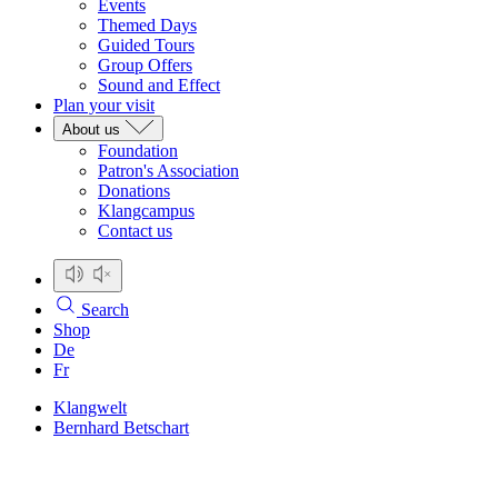
Events
Themed Days
Guided Tours
Group Offers
Sound and Effect
Plan your visit
About us
Foundation
Patron's Association
Donations
Klangcampus
Contact us
Search
Shop
De
Fr
Klangwelt
Bernhard Betschart