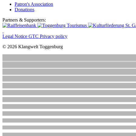
Patron's Association
Donations
Partners & Supporters:
Legal Notice
GTC
Privacy policy
© 2026 Klangwelt Toggenburg