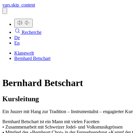
vars.skip_content
Recherche
De
En
Klangwelt
Bernhard Betschart
Bernhard Betschart
Kursleitung
Ein Juuzer mit Hang zur Tradition – Instrumentalist – engagierter K
Bernhard Betschart ist ein Mann mit vielen Facetten
• Zusammenarbeit mit Schweizer Jodel- und Volksmusikgrössen
• Mitglied des «Bernheart Chor» in der Fernsehsendung «Kampf de