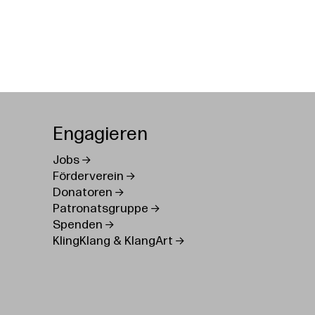
Engagieren
Jobs
Förderverein
Donatoren
Patronatsgruppe
Spenden
KlingKlang & KlangArt