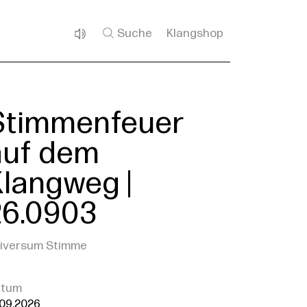
Suche
Klangshop
Stimmenfeuer
auf dem
Klangweg |
26.0903
iversum Stimme
atum
.09.2026,