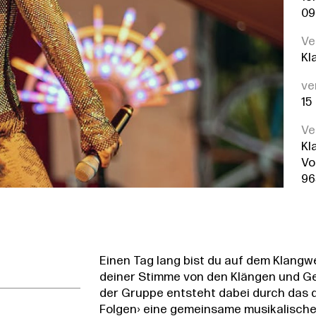
09
Ve
Kl
ve
15
Ve
Kl
Vo
96
Einen Tag lang bist du auf dem Klangwe
deiner Stimme von den Klängen und Ger
der Gruppe entsteht dabei durch das 
Folgen› eine gemeinsame musikalische