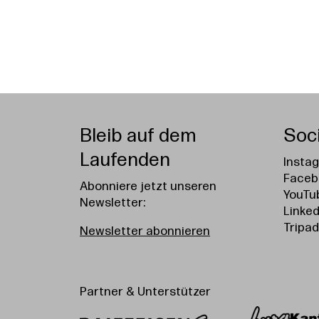
Bleib auf dem
Soc
Laufenden
Insta
Faceb
Abonniere jetzt unseren
YouTu
Newsletter:
Linked
Tripad
Newsletter abonnieren
Partner & Unterstützer