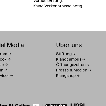
Voraussetzung:
Keine Vorkenntnisse nötig
ial Media
Über uns
gram
Stiftung
ook
Klangcampus
be
Öffnungszeiten
In
Presse & Medien
visor
Klangshop