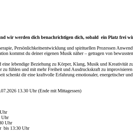
nd wir werden dich benachrichtigen dich, sobald ein Platz frei wi
rapie, Persönlichkeitsentwicklung und spirituellen Prozessen Anwendu
visation kommst du deiner eigenen Musik näher – getragen von bewusst
nd eine lebendige Beziehung zu Körper, Klang, Musik und Kreativität 
ter zu fühlen und mit mehr Freiheit und Ausdruckskraft zu improvisiere
it schenkt dir eine kraftvolle Erfahrung emotionaler, energetischer und
7.07.2026 13.30 Uhr (Ende mit Mittagessen)
 Uhr
0 Uhr
:30 Uhr
hr bis 13:30 Uhr