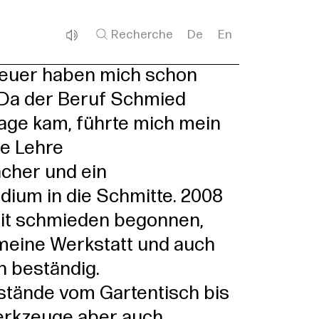
Recherche
De
En
 Feuer haben mich schon
 Da der Beruf Schmied
rage kam, führte mich mein
ne Lehre
her und ein
ium in die Schmitte. 2008
mit schmieden begonnen,
meine Werkstatt und auch
n beständig.
tände vom Gartentisch bis
erkzeuge aber auch