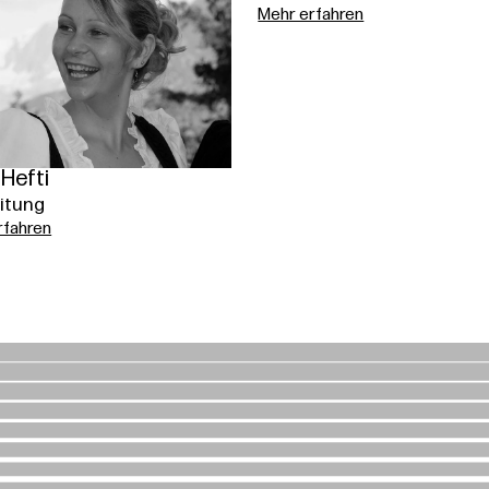
Mehr erfahren
 Hefti
itung
rfahren