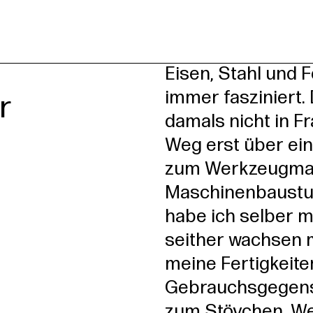
rsleitung
l
Eisen, Stahl und
immer fasziniert.
r
damals nicht in F
Weg erst über ei
zum Werkzeugmac
Maschinenbaustud
habe ich selber 
seither wachsen 
meine Fertigkeite
Gebrauchsgegens
zum Stövchen, W