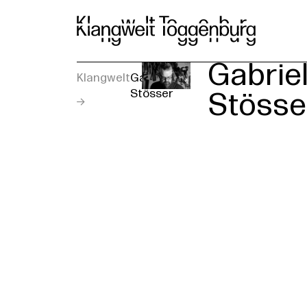
Ku
Gabrie
Klangwelt
Gabriel
Stösser
Stösse