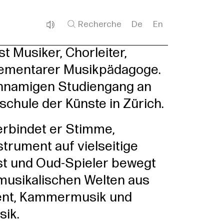
Recherche
De
En
st Musiker, Chorleiter,
lementarer Musikpädagoge.
ichnamigen Studiengang an
chule der Künste in Zürich.
verbindet er Stimme,
trument auf vielseitige
ist und Oud-Spieler bewegt
 musikalischen Welten aus
ent, Kammermusik und
sik.