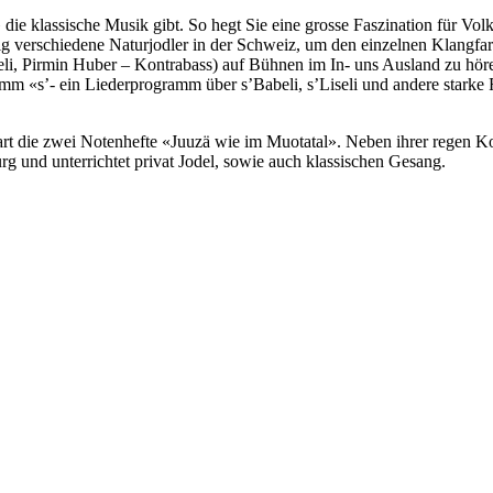
» die klassische Musik gibt. So hegt Sie eine grosse Faszination für Vo
g verschiedene Naturjodler in der Schweiz, um den einzelnen Klangfar
, Pirmin Huber – Kontrabass) auf Bühnen im In- uns Ausland zu hören.
 «s’- ein Liederprogramm über s’Babeli, s’Liseli und andere starke 
rt die zwei Notenhefte «Juuzä wie im Muotatal». Neben ihrer regen Kon
g und unterrichtet privat Jodel, sowie auch klassischen Gesang.