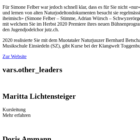
Für Simone Felber war jedoch schnell klar, dass es für Sie nicht «nur
und lernen von alten Naturjodeltondokumenten besucht sie regelmässi
iheimisch» (Simone Felber – Stimme, Adrian Würsch – Schwyzerörgeli
mit welchem Sie im Herbst 2020 Premiere ihres neuen Bühnenprogramm
den Jugendjodelchor jutz.ch.
2020 realisierte Sie mit dem Muotataler Naturjuuzer Bernhard Betscha
Musikschule Einsiedeln (SZ), gibt Kurse bei der Klangwelt Toggenbur
Zur Website
vars.other_leaders
Maritta Lichtensteiger
Kursleitung
Mehr erfahren
Doris Ammann