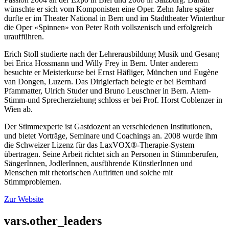
wünschte er sich vom Komponisten eine Oper. Zehn Jahre später
durfte er im Theater National in Bern und im Stadttheater Winterthur
die Oper «Spinnen» von Peter Roth vollszenisch und erfolgreich
uraufführen.
Erich Stoll studierte nach der Lehrerausbildung Musik und Gesang
bei Erica Hossmann und Willy Frey in Bern. Unter anderem
besuchte er Meisterkurse bei Ernst Häfliger, München und Eugène
van Dongen, Luzern. Das Dirigierfach belegte er bei Bernhard
Pfammatter, Ulrich Studer und Bruno Leuschner in Bern. Atem-
Stimm-und Sprecherziehung schloss er bei Prof. Horst Coblenzer in
Wien ab.
Der Stimmexperte ist Gastdozent an verschiedenen Institutionen,
und bietet Vorträge, Seminare und Coachings an. 2008 wurde ihm
die Schweizer Lizenz für das LaxVOX®-Therapie-System
übertragen. Seine Arbeit richtet sich an Personen in Stimmberufen,
SängerInnen, JodlerInnen, ausführende KünstlerInnen und
Menschen mit rhetorischen Auftritten und solche mit
Stimmproblemen.
Zur Website
vars.other_leaders