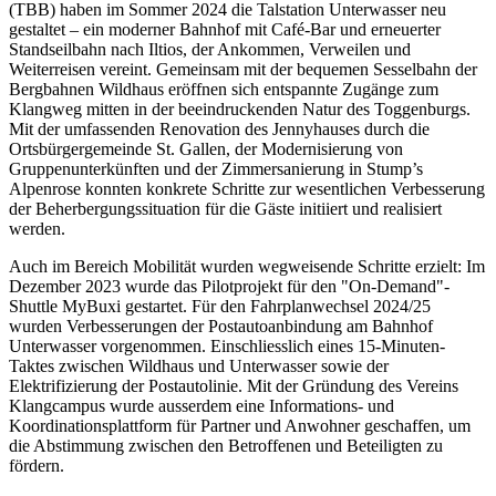
(TBB) haben im Sommer 2024 die Talstation Unterwasser neu
gestaltet – ein moderner Bahnhof mit Café-Bar und erneuerter
Standseilbahn nach Iltios, der Ankommen, Verweilen und
Weiterreisen vereint. Gemeinsam mit der bequemen Sesselbahn der
Bergbahnen Wildhaus eröffnen sich entspannte Zugänge zum
Klangweg mitten in der beeindruckenden Natur des Toggenburgs.
Mit der umfassenden Renovation des Jennyhauses durch die
Ortsbürgergemeinde St. Gallen, der Modernisierung von
Gruppenunterkünften und der Zimmersanierung in Stump’s
Alpenrose konnten konkrete Schritte zur wesentlichen Verbesserung
der Beherbergungssituation für die Gäste initiiert und realisiert
werden.
Auch im Bereich Mobilität wurden wegweisende Schritte erzielt: Im
Dezember 2023 wurde das Pilotprojekt für den "On-Demand"-
Shuttle MyBuxi gestartet. Für den Fahrplanwechsel 2024/25
wurden Verbesserungen der Postautoanbindung am Bahnhof
Unterwasser vorgenommen. Einschliesslich eines 15-Minuten-
Taktes zwischen Wildhaus und Unterwasser sowie der
Elektrifizierung der Postautolinie. Mit der Gründung des Vereins
Klangcampus wurde ausserdem eine Informations- und
Koordinationsplattform für Partner und Anwohner geschaffen, um
die Abstimmung zwischen den Betroffenen und Beteiligten zu
fördern.