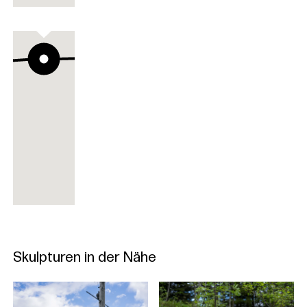
Felsentöne
Felsentöne
Skulpturen in der Nähe