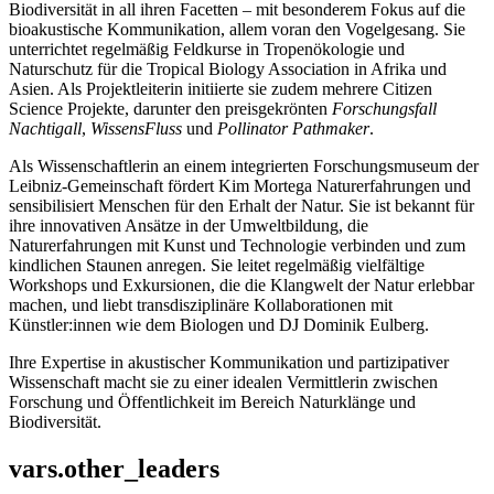
Biodiversität in all ihren Facetten – mit besonderem Fokus auf die
bioakustische Kommunikation, allem voran den Vogelgesang. Sie
unterrichtet regelmäßig Feldkurse in Tropenökologie und
Naturschutz für die Tropical Biology Association in Afrika und
Asien. Als Projektleiterin initiierte sie zudem mehrere Citizen
Science Projekte, darunter den preisgekrönten
Forschungsfall
Nachtigall
,
WissensFluss
und
Pollinator Pathmaker
.
Als Wissenschaftlerin an einem integrierten Forschungsmuseum der
Leibniz-Gemeinschaft fördert Kim Mortega Naturerfahrungen und
sensibilisiert Menschen für den Erhalt der Natur. Sie ist bekannt für
ihre innovativen Ansätze in der Umweltbildung, die
Naturerfahrungen mit Kunst und Technologie verbinden und zum
kindlichen Staunen anregen. Sie leitet regelmäßig vielfältige
Workshops und Exkursionen, die die Klangwelt der Natur erlebbar
machen, und liebt transdisziplinäre Kollaborationen mit
Künstler:innen wie dem Biologen und DJ Dominik Eulberg.
Ihre Expertise in akustischer Kommunikation und partizipativer
Wissenschaft macht sie zu einer idealen Vermittlerin zwischen
Forschung und Öffentlichkeit im Bereich Naturklänge und
Biodiversität.
vars.other_leaders