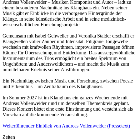
Andreas Vollenweider – Musiker, Komponist und Autor – lädt zu
einem besonderen Nachmittag ins Klanghaus ein. Neben seiner
Musik gibt er Einblicke in die verborgenen Hintergründe der
Klänge, in seine künstlerische Arbeit und in seine medizinisch-
wissenschaftlichen Forschungsprojekte.
Gemeinsam mit Isabel Gehweiler und Veronika Stalder erschafft er
Klangwelten voller Zauber und Intensität. Filigrane Tongewebe
wechseln mit kraftvollen Rhythmen, improvisierte Passagen öffnen
Räume für Überraschung und Entdeckung. Das aussergewöhnliche
Instrumentarium des Trios ermöglicht ein breites Spektrum von
Ungehörtem und Andersweltlichem – und macht die Musik zum
unmittelbaren Erlebnis seiner Ausführungen.
Ein Nachmittag zwischen Musik und Forschung, zwischen Poesie
und Erkenntnis – im Zentralraum des Klanghauses.
Im Sommer 2027 ist im Klanghaus ein ganzes Wochenende mit
Andreas Vollenweider rund um denselben Themenkreis geplant.
Dieses Konzert bietet eine erste Einstimmung und versteht sich als
Vorschau auf die kommende Veranstaltung.
Weiterführender Einblick von Andreas Vollenweider (Pressetext)
Zeiten