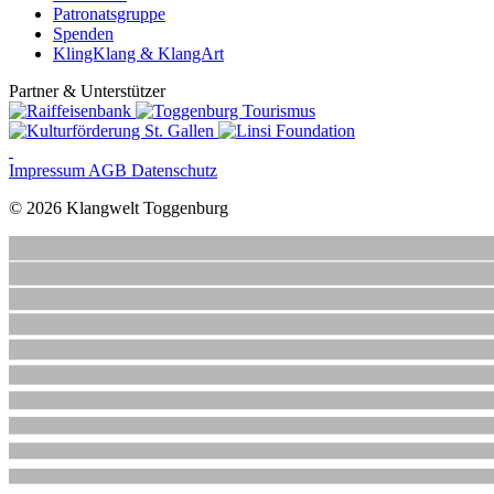
Patronatsgruppe
Spenden
KlingKlang & KlangArt
Partner & Unterstützer
Impressum
AGB
Datenschutz
© 2026 Klangwelt Toggenburg